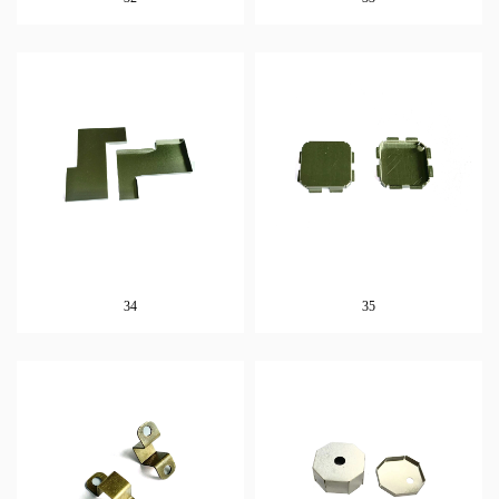
34
35