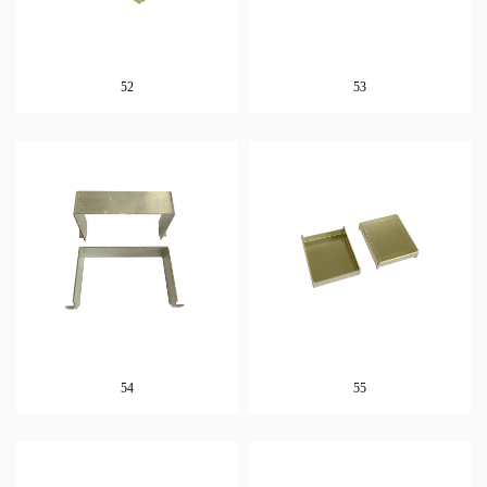
52
53
54
55