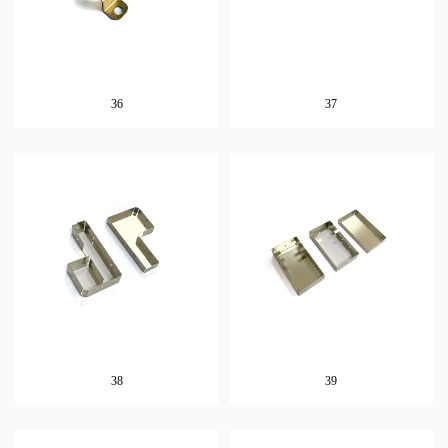
36
37
38
39