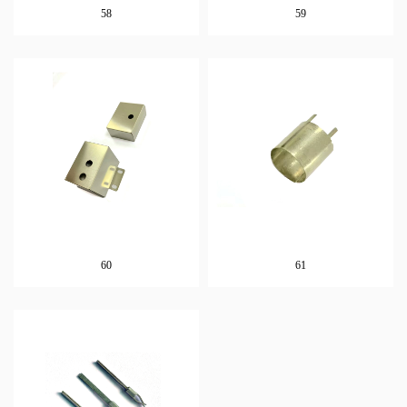
58
59
60
61