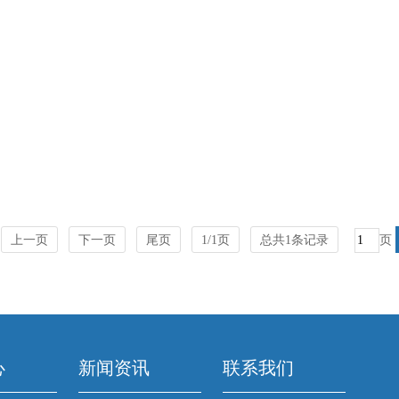
上一页
下一页
尾页
1/1页
总共1条记录
页
心
新闻资讯
联系我们