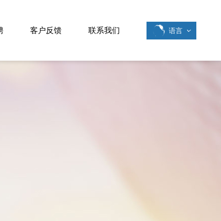
聘
客户反馈
联系我们
语言