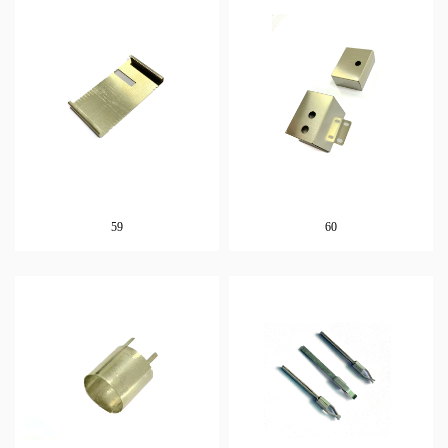
59
60