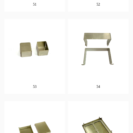
51
52
53
54