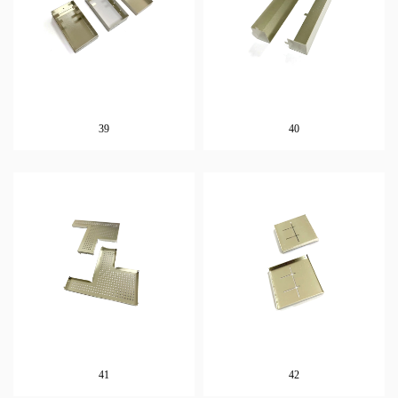
39
40
41
42